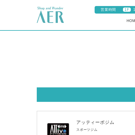
営業時間
1F
HO
アッティーボジム
スポーツジム